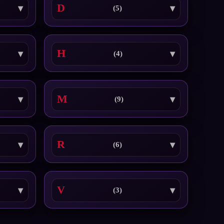
D
(5)
H
(4)
M
(9)
R
(6)
V
(3)