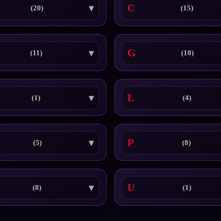
C
(20)
(15)
G
(11)
(10)
L
(1)
(4)
P
(5)
(8)
U
(8)
(1)