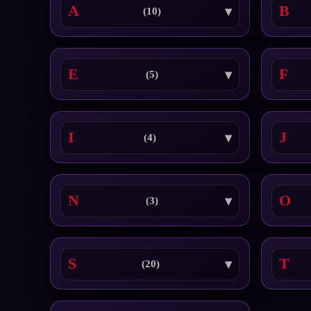
A
B
(10)
E
F
(5)
I
J
(4)
N
O
(3)
S
T
(20)